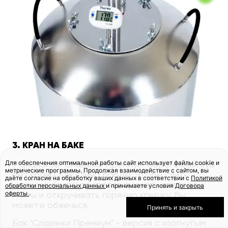
3. КРАН НА БАКЕ
Для обеспечения оптимальной работы сайт использует файлы cookie и
У аналогов "Славянки Премиум" перегонный куб
метрические программы. Продолжая взаимодействие с сайтом, вы
без крана для слива барды. Чтобы слить
даёте согласие на обработку ваших данных в соответствии с
Политикой
кипящую брагу, придется снимать аппарат с
обработки персональных данных
и принимаете условия
Договора
оферты
.
плиты и откручивать горячую крышку. Вы
можете обжечься.
Принять и закрыть
Бак "Славянки Премиум" - версия с изогнутым