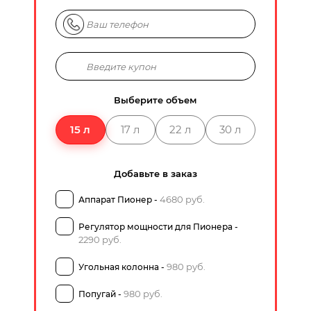
Выберите объем
15 л
17 л
22 л
30 л
Добавьте в заказ
4680 руб.
Аппарат Пионер -
Регулятор мощности для Пионера -
2290 руб.
980 руб.
Угольная колонна -
980 руб.
Попугай -